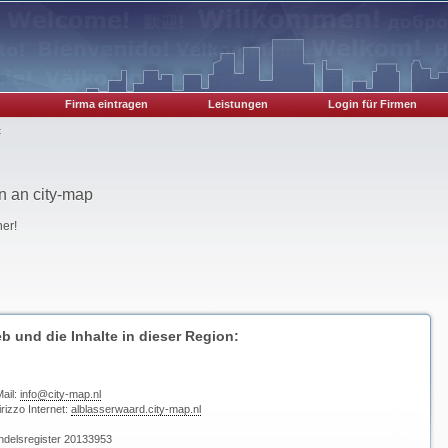
Firma eintragen
Leistungen
Login für Firmen
t
 an city-map
er!
b und die Inhalte in dieser Region:
ail:
info@city-map.nl
irizzo Internet:
alblasserwaard.city-map.nl
ndelsregister 20133953