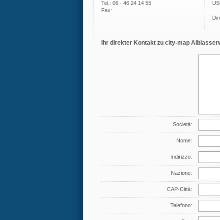
Tel.: 06 - 46 24 14 55
US
Fax:
Dir
Ihr direkter Kontakt zu city-map Alblasse
Società:
Nome:
Indirizzo:
Nazione:
CAP-Città:
Telefono: