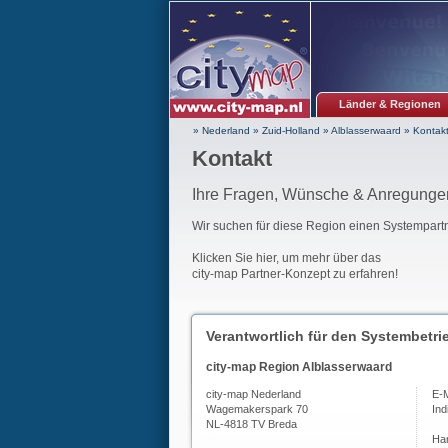
Länder & Regionen
» Nederland
»
Zuid-Holland
»
Alblasserwaard
»
Kontak
Kontakt
Ihre Fragen, Wünsche & Anregungen
Wir suchen für diese Region einen Systempartn
Klicken Sie hier, um mehr über das
city-map Partner-Konzept zu erfahren!
Verantwortlich für den Systembetrie
city-map Region Alblasserwaard
city-map Nederland
E-M
Wagemakerspark 70
Ind
NL-4818 TV Breda
Ha