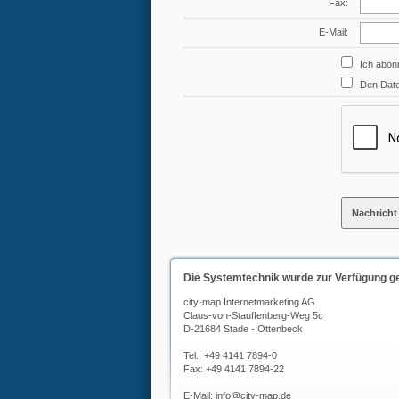
Fax:
E-Mail:
Ich abonn
Den Date
Die Systemtechnik wurde zur Verfügung ges
city-map Internetmarketing AG
Claus-von-Stauffenberg-Weg 5c
D-21684 Stade - Ottenbeck
Tel.: +49 4141 7894-0
Fax: +49 4141 7894-22
E-Mail:
info@city-map.de