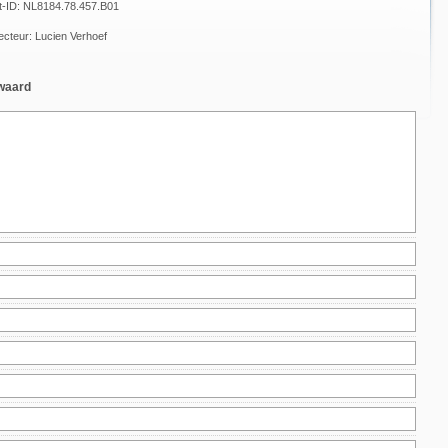
t-ID: NL8184.78.457.B01
ecteur: Lucien Verhoef
rwaard