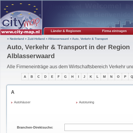
Länder & Regionen
Firma eintragen
» Nederland
»
Zuid-Holland
»
Alblasserwaard
»
Auto, Verkehr & Transport
Auto, Verkehr & Transport in der Region
Alblasserwaard
Alle Firmeneinträge aus dem Wirtschaftsbereich Verkehr un
A
B
C
D
E
F
G
H
I
J
K
L
M
N
O
P
A
Autohäuser
Autotuning
Branchen-Direktsuche: