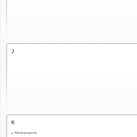
J
K
Kleintransporte