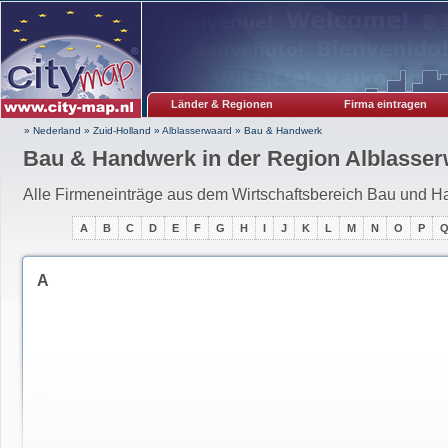
Länder & Regionen
Firma eintragen
» Nederland
»
Zuid-Holland
»
Alblasserwaard
»
Bau & Handwerk
Bau & Handwerk in der Region Alblasse
Alle Firmeneinträge aus dem Wirtschaftsbereich Bau und 
A
B
C
D
E
F
G
H
I
J
K
L
M
N
O
P
A