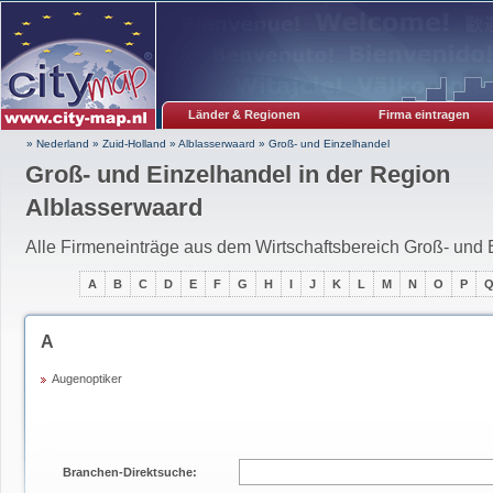
Länder & Regionen
Firma eintragen
» Nederland
»
Zuid-Holland
»
Alblasserwaard
»
Groß- und Einzelhandel
Groß- und Einzelhandel in der Region
Alblasserwaard
Alle Firmeneinträge aus dem Wirtschaftsbereich Groß- und 
A
B
C
D
E
F
G
H
I
J
K
L
M
N
O
P
A
Augenoptiker
Branchen-Direktsuche: